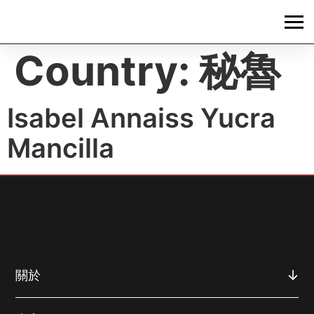
Country:
秘魯
Isabel Annaiss Yucra
Mancilla
關於