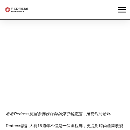
News
15年，330多位改变时
尚规则的设计师——让
我们与SASKIA BAUR-
SCHMID重逢
看看Redress历届参赛设计师如何引领潮流，推动时尚循环
Redress設計大賽15週年不僅是一個里程碑，更是對時尚產業改變