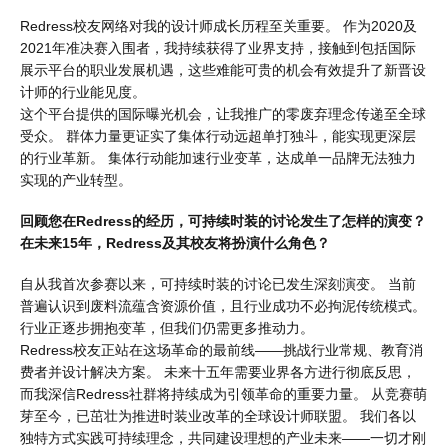
Redress校友网络对我的设计师成长历程至关重要。 作为2020及
2021年准决赛入围者，我持续获得了业界支持，接触到包括国际
展示平台的职业发展机遇，这些难能可贵的机会有效提升了新晋设
计师的行业能见度。
这个平台提供的国际曝光机会，让我推广的零废弃理念传递至全球
受众。 群体力量更证实了集体行动远超单打独斗，能实现更深层
的行业革新。 集体行动能加速行业变革，达成单一品牌无法独力
实现的产业转型。
回顾您在Redress的经历，可持续时装的讨论发生了怎样的演变？
在未来15年，Redress及其校友将扮演什么角色？
自从我首次参赛以来，可持续时装的讨论已发生深刻演变。 当前
普遍认识到废料流蕴含资源价值，且行业成功不必拘泥传统模式。
行业正逐步拥抱变革，但我们仍需更多推动力。
Redress校友正站在这场革命的最前线——挑战行业常规、教育消
费者并设计解决方案。 未来十五年需要业界各方进行彻底反思，
而我深信Redress社群将持续成为引领革命的重要力量。 从竞赛萌
芽至今，已茁壮为推进时装业改革的全球设计师联盟。 我们各以
独特方式实践可持续理念，共同建设理想的产业未来——一切才刚