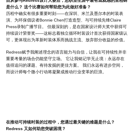
自从参与Redress设计大赛后，您职业生涯中最有成就感的里程碑
是什么？ 这个比赛如何帮助您为此做好准备？
历程中确实有很多重要时刻——在深圳、米兰及墨尔本的时装表
演、为环保倡议者Bonnie Chen打造造型、与可持续先锋Claire
Press录制广播节目。 但最深刻的，是在国家设计师大奖中获得可
持续设计荣誉奖——这标志着独立循环时装设计首次获得国家级认
可，更体现出为革新时装体系而挑战主流、放弃部分收益的价值。
Redress赋予我阐述理念的语言能力与自信，让我在可持续性并非
重要考量的场合仍能坚守立场。 它让我铭记学无止境：永远存在
值得追问的课题、有待发掘的更佳方案。 我们永远有进步空间，
而设计师每个微小行动将凝聚成推动行业变革的巨浪。
在推动可持续时装的过程中，您遇过最关键的难题是什么？
Redress 又如何助您突破困境？