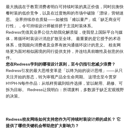
最大挑战在于教育消费者明白可持续时装的真正价值，同时抗衡快
餐时装的低价竞争，以及在过度饱和的市场中破除「漂绿」营销迷
思。 业界持续存在质疑——如被指「难以量产」或「缺乏商业可
行性」，令可持续设计师被排挤于主流时装体系。
Redress凭借其业界公信力助我化解质疑，使我登上国际平台与媒
体，将循环时装设计消息扩散至全球。 最重要的是它授予的术语
体系，使我能向消费者及业界有效沟通循环设计的意义。 校友网
络更为面对相似困境的同行提供支持，并连结具前瞻性及创意的伙
伴。
您在Redress学到的哪项设计原则，至今仍指引您减少浪费？
Redress引发的最大思维变革是「以终为始的设计思维」——从只
关注开始的形态，转为审视产品全生命周期。 这理念至今贯穿
HYPH-N每件作品：从纸样剪裁到组件选择，皆以耐用、易修、可
拆为目标。 Redress让我明白：所谓废料，多数源于缺乏宏观视野
的决策。
Redress校友网络如何支持您作为可持续时装设计师的成长？ 它
提供了哪些关键机会帮助您扩大影响力？