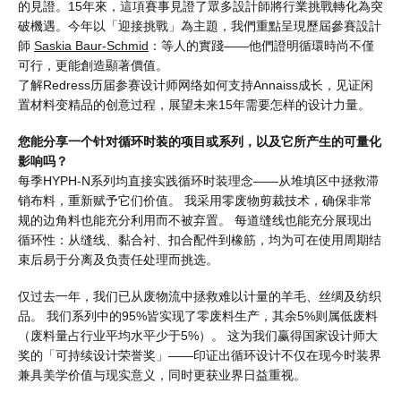
的見證。15年來，這項賽事見證了眾多設計師將行業挑戰轉化為突
破機遇。今年以「迎接挑戰」為主題，我們重點呈現歷屆參賽設計
師
Saskia Baur-Schmid
：等人的實踐——他們證明循環時尚不僅
可行，更能創造顯著價值。
了解Redress历届参赛设计师网络如何支持Annaiss成长，见证闲
置材料变精品的创意过程，展望未来15年需要怎样的设计力量。
您能分享一个针对循环时装的项目或系列，以及它所产生的可量化
影响吗？
每季HYPH-N系列均直接实践循环时装理念——从堆填区中拯救滞
销布料，重新赋予它们价值。 我采用零废物剪裁技术，确保非常
规的边角料也能充分利用而不被弃置。 每道缝线也能充分展现出
循环性：从缝线、黏合衬、扣合配件到橡筋，均为可在使用周期结
束后易于分离及负责任处理而挑选。
仅过去一年，我们已从废物流中拯救难以计量的羊毛、丝绸及纺织
品。 我们系列中的95%皆实现了零废料生产，其余5%则属低废料
（废料量占行业平均水平少于5%）。 这为我们赢得国家设计师大
奖的「可持续设计荣誉奖」——印证出循环设计不仅在现今时装界
兼具美学价值与现实意义，同时更获业界日益重视。