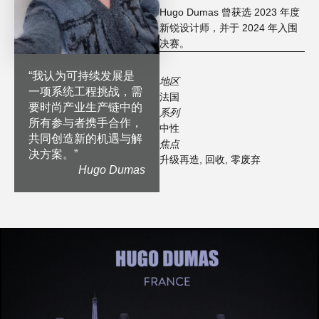
Hugo Dumas 曾获选 2023 年度
新锐设计师，并于 2024 年入围
决赛。
“
我认为可持续发展是
地区
一项系统工程挑战，需
法国
要时尚产业生产链中的
系列
所有参与者携手合作，
中性
共同创造新的机遇与解
焦点
决方案。
”
升级再造
,
回收
,
零废弃
Hugo Dumas