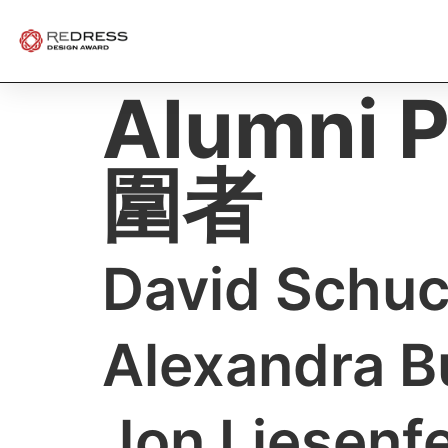
Alumni P
圍者
David Schu
Alexandra B
Jon Liesenf